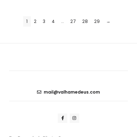
1
2
3
4
…
27
28
29
→
mail@valhamedeus.com