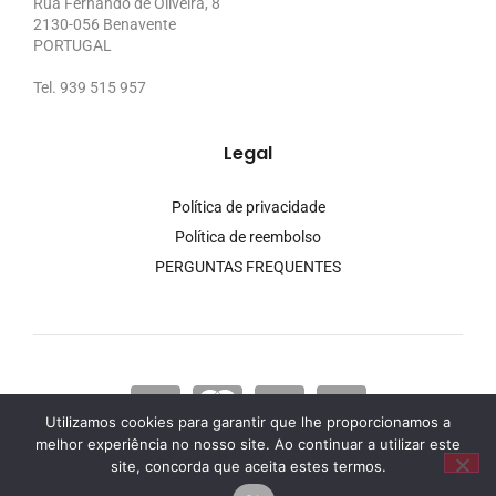
Rua Fernando de Oliveira, 8
2130-056 Benavente
PORTUGAL
Tel. 939 515 957
Legal
Política de privacidade
Política de reembolso
PERGUNTAS FREQUENTES
Utilizamos cookies para garantir que lhe proporcionamos a
melhor experiência no nosso site. Ao continuar a utilizar este
site, concorda que aceita estes termos.
© Valha-me Deus 2026