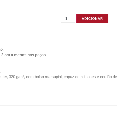
ADICIONAR
ho.
u 2 cm a menos nas peças.
.
er, 320 g/m², com bolso marsupial, capuz com ilhoses e cordão de 