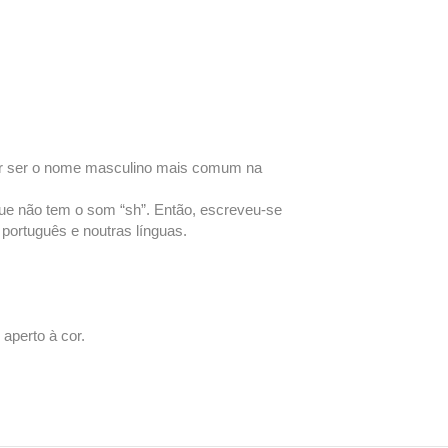
r ser o nome masculino mais comum na
que não tem o som “sh”. Então, escreveu-se
m português e noutras línguas.
aperto à cor.