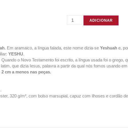
ADICIONAR
ah
. Em aramaico, a língua falada, este nome dizia-se
Yeshuah
e, po
liar:
YESHU
.
 Quando o Novo Testamento foi escrito, a língua usada foi o grego, 
 o latim, que dizia Iesus, palavra a partir da qual nós fomos usando e
u 2 cm a menos nas peças.
.
er, 320 g/m², com bolso marsupial, capuz com ilhoses e cordão de 