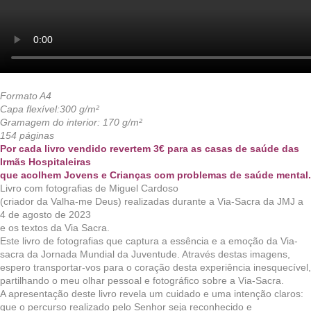
Formato A4
Capa flexível:300 g/m²
Gramagem do interior: 170 g/m²
154 páginas
Por cada livro vendido revertem 3€ para as casas de saúde das
Irmãs Hospitaleiras
que acolhem Jovens e Crianças com problemas de saúde mental.
Livro com fotografias de Miguel Cardoso
(criador da Valha-me Deus) realizadas durante a Via-Sacra da JMJ a
4 de agosto de 2023
e os textos da Via Sacra.
Este livro de fotografias que captura a essência e a emoção da Via-
sacra da Jornada Mundial da Juventude. Através destas imagens,
espero transportar-vos para o coração desta experiência inesquecível,
partilhando o meu olhar pessoal e fotográfico sobre a Via-Sacra.
A apresentação deste livro revela um cuidado e uma intenção claros:
que o percurso realizado pelo Senhor seja reconhecido e