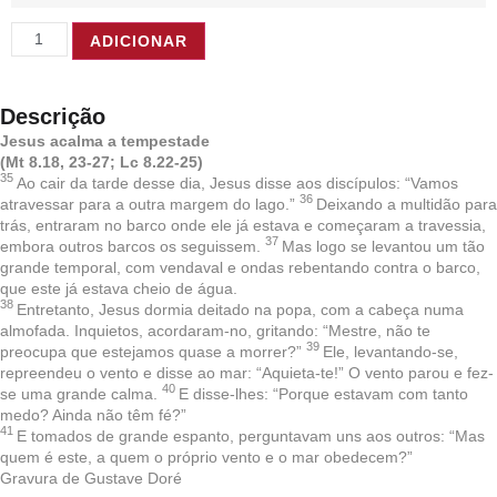
ADICIONAR
Descrição
Jesus acalma a tempestade
(Mt 8.18, 23-27; Lc 8.22-25)
35
Ao cair da tarde desse dia, Jesus disse aos discípulos: “Vamos
36
atravessar para a outra margem do lago.”
Deixando a multidão para
trás, entraram no barco onde ele já estava e começaram a travessia,
37
embora outros barcos os seguissem.
Mas logo se levantou um tão
grande temporal, com vendaval e ondas rebentando contra o barco,
que este já estava cheio de água.
38
Entretanto, Jesus dormia deitado na popa, com a cabeça numa
almofada. Inquietos, acordaram-no, gritando: “Mestre, não te
39
preocupa que estejamos quase a morrer?”
Ele, levantando-se,
repreendeu o vento e disse ao mar: “Aquieta-te!” O vento parou e fez-
40
se uma grande calma.
E disse-lhes: “Porque estavam com tanto
medo? Ainda não têm fé?”
41
E tomados de grande espanto, perguntavam uns aos outros: “Mas
quem é este, a quem o próprio vento e o mar obedecem?”
Gravura de Gustave Doré