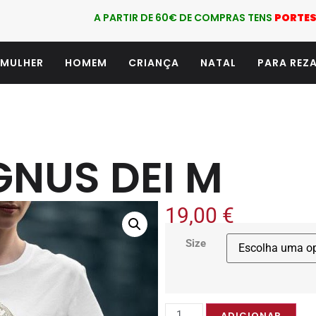
A PARTIR DE 60€ DE COMPRAS TENS
PORTES
MULHER
HOMEM
CRIANÇA
NATAL
PARA REZ
GNUS DEI M
19,00
€
Size
ADICIONAR