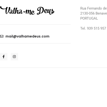
Rua Fernando de 
2130-056 Benave
PORTUGAL
Tel. 939 515 957
mail@valhamedeus.com