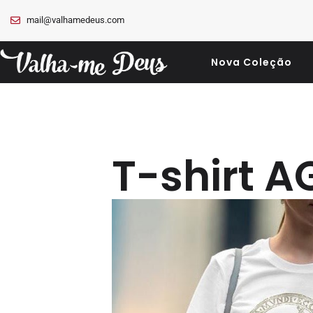
mail@valhamedeus.com
Nova Coleção
T-shirt A