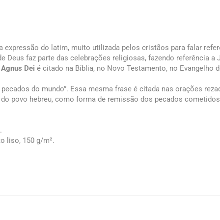
 expressão do latim, muito utilizada pelos cristãos para falar refer
de Deus faz parte das celebrações religiosas, fazendo referência a 
o
Agnus Dei
é citado na Bíblia, no Novo Testamento, no Evangelho d
os pecados do mundo”. Essa mesma frase é citada nas orações rezad
uais do povo hebreu, como forma de remissão dos pecados cometidos
.
o liso, 150 g/m².