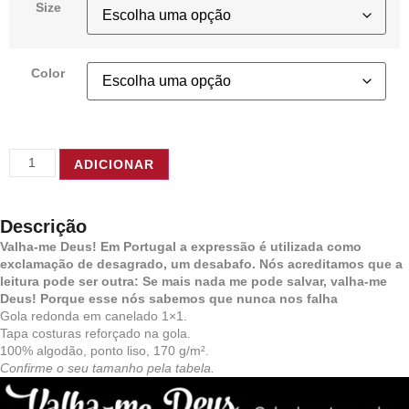
Size
Color
ADICIONAR
Descrição
Valha-me Deus! Em Portugal a expressão é utilizada como
exclamação de desagrado, um desabafo. Nós acreditamos que a
leitura pode ser outra: Se mais nada me pode salvar, valha-me
Deus! Porque esse nós sabemos que nunca nos falha
Gola redonda em canelado 1×1.
Tapa costuras reforçado na gola.
100% algodão, ponto liso, 170 g/m².
Confirme o seu tamanho pela tabela.